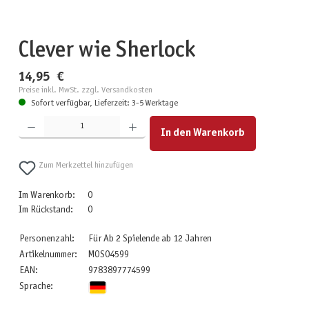
Clever wie Sherlock
14,95 €
Preise inkl. MwSt. zzgl. Versandkosten
Sofort verfügbar, Lieferzeit: 3-5 Werktage
Produkt Anzahl: Gib den gewünschten Wert ein oder benutze die Schaltflächen um die Anzahl zu erhöhen
In den Warenkorb
Zum Merkzettel hinzufügen
Im Warenkorb:
0
Im Rückstand:
0
Personenzahl:
Für Ab 2 Spielende ab 12 Jahren
Artikelnummer:
MOS04599
EAN:
9783897774599
Sprache: