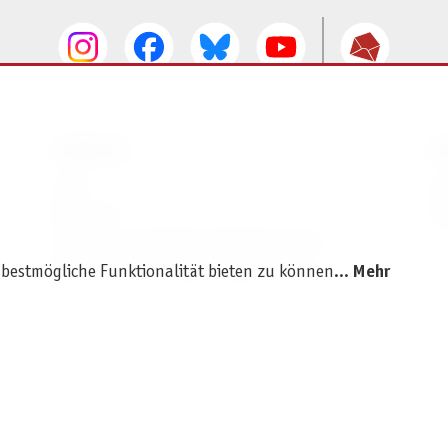
SERVICE
I
AGB
I
Widerruf
D
Versand- und Zahlungsbedingungen
Batterie- und Verpackungshinweise
 bestmögliche Funktionalität bieten zu können...
Mehr