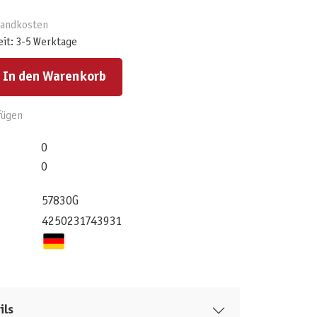
rsandkosten
eit: 3-5 Werktage
ert ein oder benutze die Schaltflächen um die Anzahl zu erhöhen oder zu reduzieren.
In den Warenkorb
fügen
0
0
57830G
4250231743931
ils