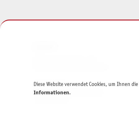
KONTAKT
Pegasus Spiele Verlags- und
Medienvertriebsgesellschaft mbH
Am Straßbach 3
Diese Website verwendet Cookies, um Ihnen die
61169 Friedberg (Deutschland)
Informationen
.
+49 6031 72170