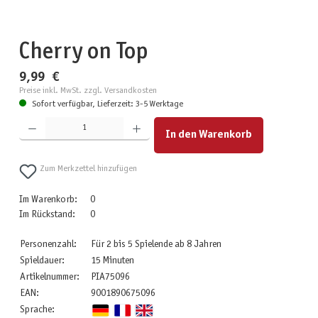
Cherry on Top
9,99 €
Preise inkl. MwSt. zzgl. Versandkosten
Sofort verfügbar, Lieferzeit: 3-5 Werktage
Produkt Anzahl: Gib den gewünschten Wert ein oder benutze die Schaltflächen um die Anzahl zu erhöhen
In den Warenkorb
Zum Merkzettel hinzufügen
Im Warenkorb:
0
Im Rückstand:
0
Personenzahl:
Für 2 bis 5 Spielende ab 8 Jahren
Spieldauer:
15 Minuten
Artikelnummer:
PIA75096
EAN:
9001890675096
Sprache: