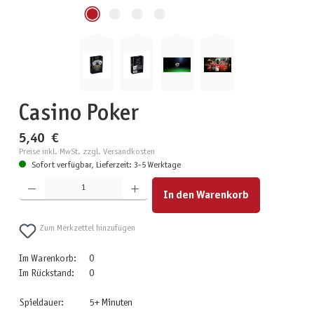
Casino Poker
5,40 €
Preise inkl. MwSt. zzgl. Versandkosten
Sofort verfügbar, Lieferzeit: 3-5 Werktage
Produkt Anzahl: Gib den gewünschten Wert ein oder benutze die Schaltflächen um die Anzahl zu erhöhen
In den Warenkorb
Zum Merkzettel hinzufügen
Im Warenkorb:
0
Im Rückstand:
0
Spieldauer:
5+ Minuten