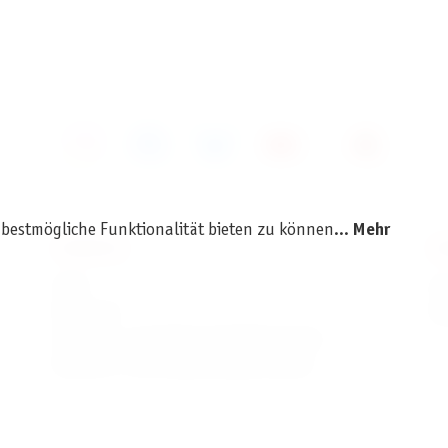
 bestmögliche Funktionalität bieten zu können...
Mehr
SERVICE
I
AGB
I
Widerruf
D
Versand- und Zahlungsbedingungen
Batterie- und Verpackungshinweise