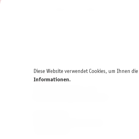
Let the Feeding Frenzy begin! Chomp!
Diese Website verwendet Cookies, um Ihnen die
KONTAKT
Informationen
.
Pegasus Spiele Verlags- und
Medienvertriebsgesellschaft mbH
Am Straßbach 3
61169 Friedberg (Deutschland)
+49 6031 72170