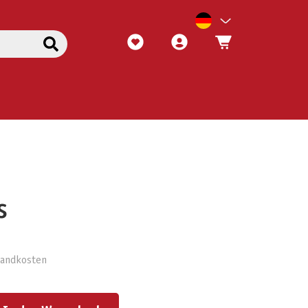
s
rsandkosten
ert ein oder benutze die Schaltflächen um die Anzahl zu erhöhen oder zu reduzieren.