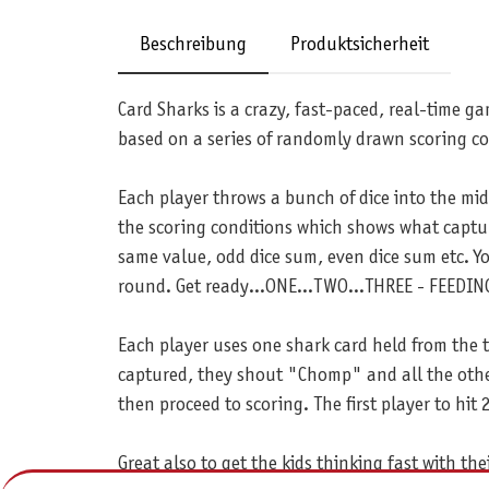
Beschreibung
Produktsicherheit
Card Sharks is a crazy, fast-paced, real-time ga
based on a series of randomly drawn scoring co
Each player throws a bunch of dice into the mid
the scoring conditions which shows what capture
same value, odd dice sum, even dice sum etc. Y
round. Get ready...ONE...TWO...THREE - FEEDI
Each player uses one shark card held from the ta
captured, they shout "Chomp" and all the othe
then proceed to scoring. The first player to hi
Great also to get the kids thinking fast with t