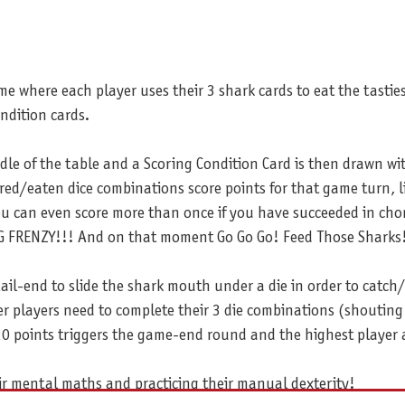
me where each player uses their 3 shark cards to eat the tastie
ndition cards.
dle of the table and a Scoring Condition Card is then drawn wit
d/eaten dice combinations score points for that game turn, li
ou can even score more than once if you have succeeded in cho
NG FRENZY!!! And on that moment Go Go Go! Feed Those Sharks
il-end to slide the shark mouth under a die in order to catch/ea
r players need to complete their 3 die combinations (shouting
t 20 points triggers the game-end round and the highest player 
heir mental maths and practicing their manual dexterity!