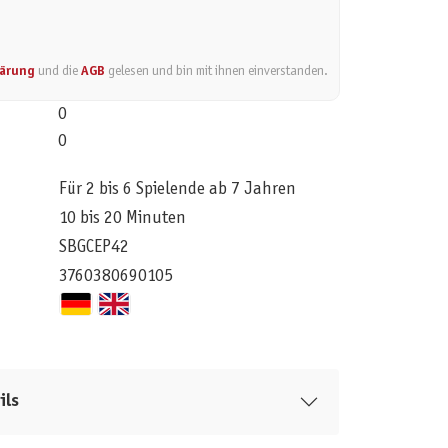
lärung
und die
AGB
gelesen und bin mit ihnen einverstanden.
0
0
Für 2 bis 6 Spielende ab 7 Jahren
10 bis 20 Minuten
SBGCEP42
3760380690105
ils