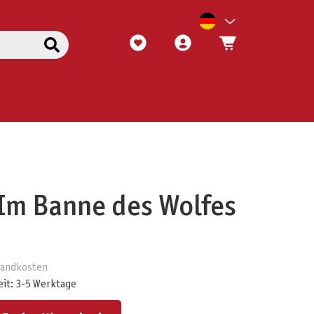
Im Banne des Wolfes
rsandkosten
eit: 3-5 Werktage
ert ein oder benutze die Schaltflächen um die Anzahl zu erhöhen oder zu reduzieren.