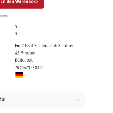
In den Warenkorb
fügen
0
0
Für 2 bis 4 Spielende ab 8 Jahren
45 Minuten
BGB06020
7640473530449
ils