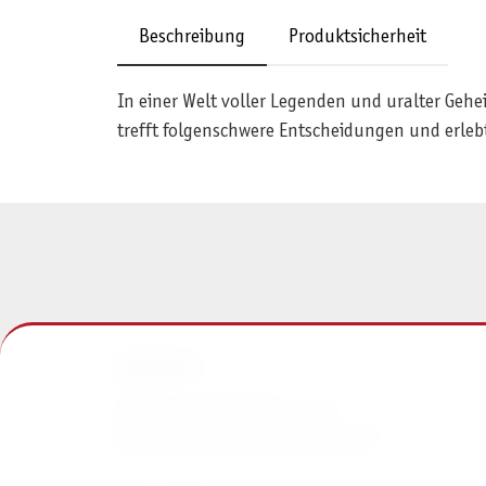
Beschreibung
Produktsicherheit
In einer Welt voller Legenden und uralter Gehe
trefft folgenschwere Entscheidungen und erle
KONTAKT
Pegasus Spiele Verlags- und
Medienvertriebsgesellschaft mbH