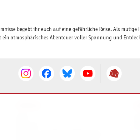
imnisse begebt ihr euch auf eine gefährliche Reise. Als mutige
bt ein atmosphärisches Abenteuer voller Spannung und Entde
SERVICE
I
AGB
I
Widerruf
D
Versand- und Zahlungsbedingungen