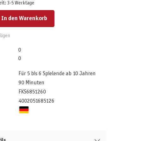
eit: 3-5 Werktage
ert ein oder benutze die Schaltflächen um die Anzahl zu erhöhen oder zu reduzieren.
In den Warenkorb
fügen
0
0
Für 5 bis 6 Spielende ab 10 Jahren
90 Minuten
FKS6851260
4002051685126
ils