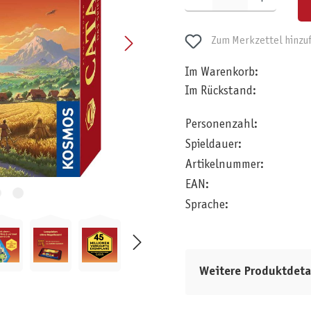
Zum Merkzettel hinzu
Im Warenkorb:
Im Rückstand:
Personenzahl:
Spieldauer:
Artikelnummer:
EAN:
Sprache:
Weitere Produktdeta