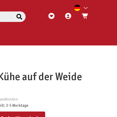
Kühe auf der Weide
rsandkosten
eit: 3-5 Werktage
ert ein oder benutze die Schaltflächen um die Anzahl zu erhöhen oder zu reduzieren.