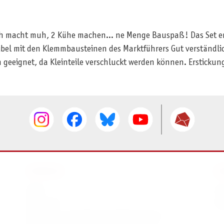
uh macht muh, 2 Kühe machen... ne Menge Bauspaß! Das Set ent
bel mit den Klemmbausteinen des Marktführers Gut verständlic
 geeignet, da Kleinteile verschluckt werden können. Erstickun
SERVICE
I
AGB
I
Widerruf
D
Versand- und Zahlungsbedingungen