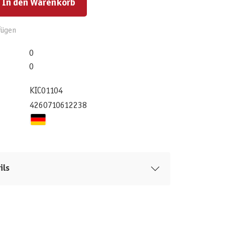
In den Warenkorb
fügen
0
0
KIC01104
4260710612238
ils