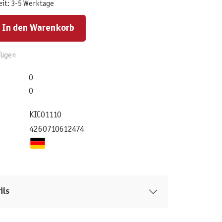
eit: 3-5 Werktage
ert ein oder benutze die Schaltflächen um die Anzahl zu erhöhen oder zu reduzieren.
In den Warenkorb
fügen
0
0
KIC01110
4260710612474
ils