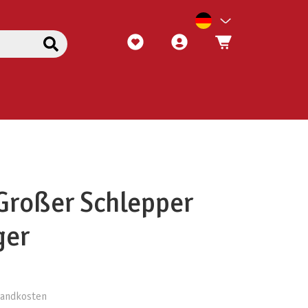
Großer Schlepper
ger
rsandkosten