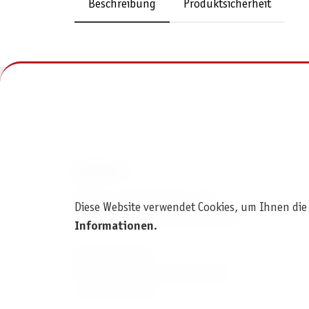
Beschreibung
Produktsicherheit
KONTAKT
Pegasus Spiele Verlags- und
Diese Website verwendet Cookies, um Ihnen die
Medienvertriebsgesellschaft mbH
Informationen
.
Am Straßbach 3
61169 Friedberg (Deutschland)
+49 6031 72170