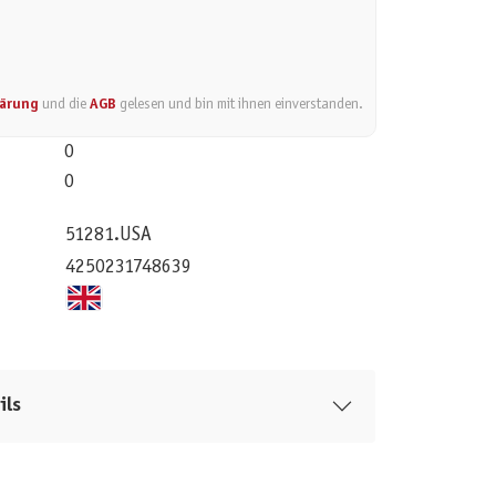
lärung
und die
AGB
gelesen und bin mit ihnen einverstanden.
0
0
51281.USA
4250231748639
ils