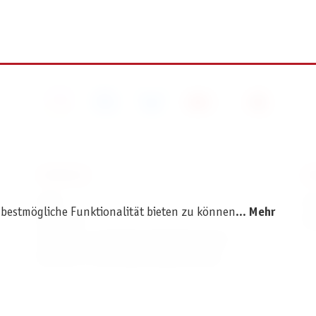
SERVICE
I
AGB
I
 bestmögliche Funktionalität bieten zu können...
Mehr
Widerruf
D
Versand- und Zahlungsbedingungen
Batterie- und Verpackungshinweise