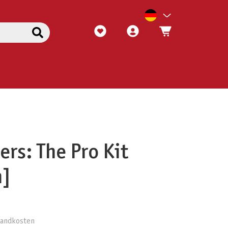
rs: The Pro Kit
n]
rsandkosten