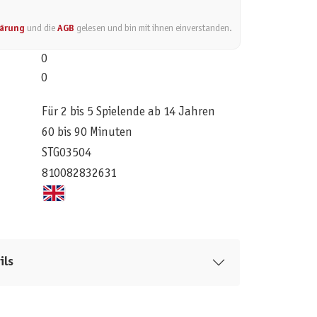
lärung
und die
AGB
gelesen und bin mit ihnen einverstanden.
0
0
Für 2 bis 5 Spielende ab 14 Jahren
60 bis 90 Minuten
STG03504
810082832631
ils