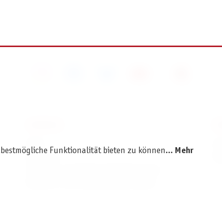
SERVICE
I
AGB
I
 bestmögliche Funktionalität bieten zu können...
Mehr
Widerruf
D
Versand- und Zahlungsbedingungen
Batterie- und Verpackungshinweise