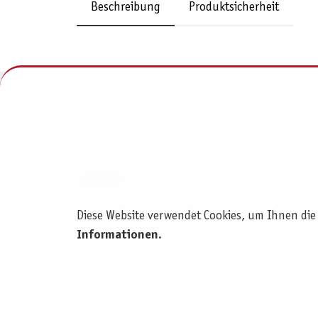
Beschreibung
Produktsicherheit
KONTAKT
Pegasus Spiele Verlags- und
Diese Website verwendet Cookies, um Ihnen die
Medienvertriebsgesellschaft mbH
Informationen
.
Am Straßbach 3
61169 Friedberg (Deutschland)
+49 6031 72170