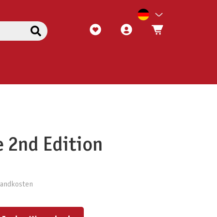
 2nd Edition
rsandkosten
ert ein oder benutze die Schaltflächen um die Anzahl zu erhöhen oder zu reduzieren.