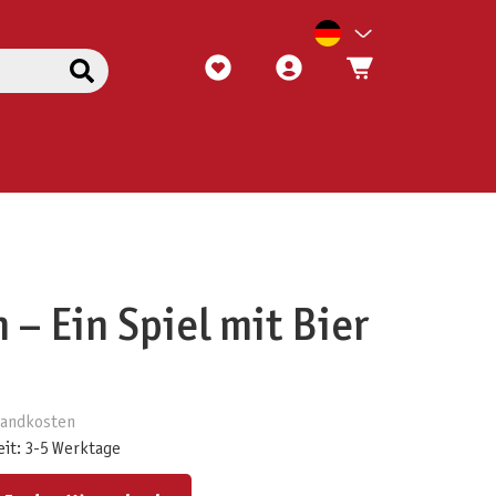
 – Ein Spiel mit Bier
rsandkosten
eit: 3-5 Werktage
ert ein oder benutze die Schaltflächen um die Anzahl zu erhöhen oder zu reduzieren.