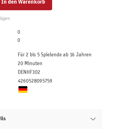
In den Warenkorb
fügen
0
0
Für 2 bis 5 Spielende ab 16 Jahren
20 Minuten
DENHF302
4260528095759
ils