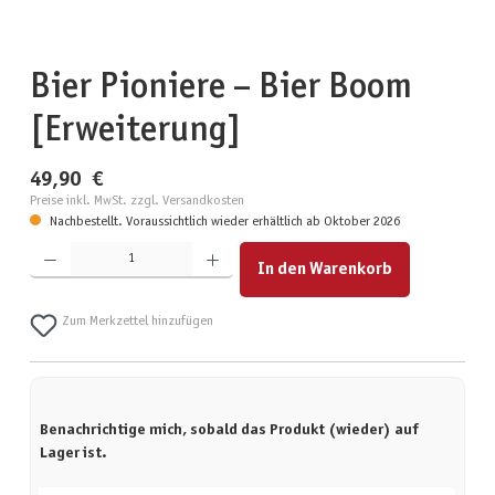
Bier Pioniere – Bier Boom
[Erweiterung]
49,90 €
Preise inkl. MwSt. zzgl. Versandkosten
Nachbestellt. Voraussichtlich wieder erhältlich ab Oktober 2026
Produkt Anzahl: Gib den gewünschten Wert ein oder benutze die Schaltflächen um die Anzahl zu erhöhen
In den Warenkorb
Zum Merkzettel hinzufügen
Benachrichtige mich, sobald das Produkt (wieder) auf
Lager ist.
Deine E-Mail-Adresse