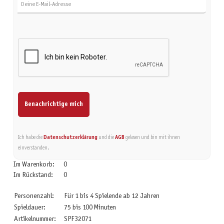
Benachrichtige mich
Ich habe die
Datenschutzerklärung
und die
AGB
gelesen und bin mit ihnen
einverstanden.
Im Warenkorb:
0
Im Rückstand:
0
Personenzahl:
Für 1 bis 4 Spielende ab 12 Jahren
Spieldauer:
75 bis 100 Minuten
Artikelnummer:
SPF32071