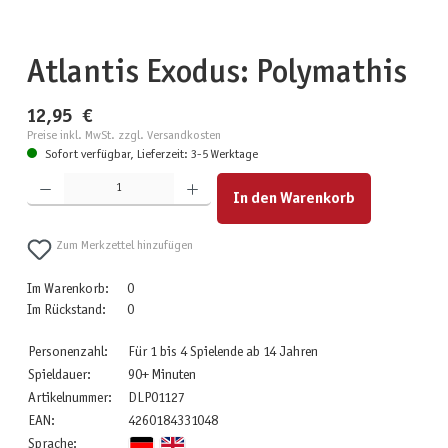
Atlantis Exodus: Polymathis
12,95 €
Preise inkl. MwSt. zzgl. Versandkosten
Sofort verfügbar, Lieferzeit: 3-5 Werktage
Produkt Anzahl: Gib den gewünschten Wert ein oder benutze die Schaltflächen um die Anzahl zu erhöhen
In den Warenkorb
Zum Merkzettel hinzufügen
Im Warenkorb:
0
Im Rückstand:
0
Personenzahl:
Für 1 bis 4 Spielende ab 14 Jahren
Spieldauer:
90+ Minuten
Artikelnummer:
DLP01127
EAN:
4260184331048
Sprache: