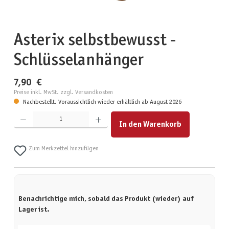
Asterix selbstbewusst -
Schlüsselanhänger
7,90 €
Preise inkl. MwSt. zzgl. Versandkosten
Nachbestellt. Voraussichtlich wieder erhältlich ab August 2026
Produkt Anzahl: Gib den gewünschten Wert ein oder benutze die Schaltflächen um die Anzahl zu erhöhen
In den Warenkorb
Zum Merkzettel hinzufügen
Benachrichtige mich, sobald das Produkt (wieder) auf
Lager ist.
Deine E-Mail-Adresse