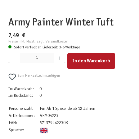
Army Painter Winter Tuft
7,49 €
Preise inkl. MwSt. zzgl. Versandkosten
Sofort verfügbar, Lieferzeit: 3-5 Werktage
Produkt Anzahl: Gib den gewünschten Wert ein oder benutze die Schaltflächen um die Anzahl zu erhöhen
In den Warenkorb
Zum Merkzettel hinzufügen
Im Warenkorb:
0
Im Rückstand:
0
Personenzahl:
Für Ab 1 Spielende ab 12 Jahren
Artikelnummer:
ARM04223
EAN:
5713799422308
Sprache: