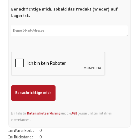
Benachrichtige mich, sobald das Produkt (wieder) auf
Lager ist.
Deine E-Mail-Adresse
Benachrichtige mich
Ich habe die
Datenschutzerklärung
und die
AGB
gelesen und bin mit ihnen
einverstanden.
Im Warenkorb:
0
Im Rückstand:
0