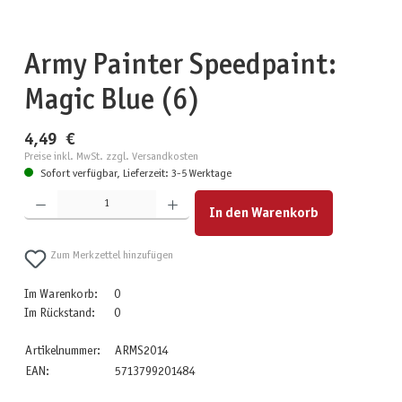
Army Painter Speedpaint:
Magic Blue (6)
4,49 €
Preise inkl. MwSt. zzgl. Versandkosten
Sofort verfügbar, Lieferzeit: 3-5 Werktage
Produkt Anzahl: Gib den gewünschten Wert ein oder benutze die Schaltflächen um die Anzahl zu erhöhen
In den Warenkorb
Zum Merkzettel hinzufügen
Im Warenkorb:
0
Im Rückstand:
0
Artikelnummer:
ARMS2014
EAN:
5713799201484