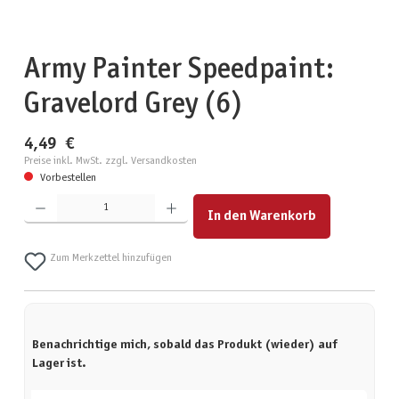
Army Painter Speedpaint:
Gravelord Grey (6)
4,49 €
Preise inkl. MwSt. zzgl. Versandkosten
Vorbestellen
Produkt Anzahl: Gib den gewünschten Wert ein oder benutze die Schaltflächen um die Anzahl zu erhöhen
In den Warenkorb
Zum Merkzettel hinzufügen
Benachrichtige mich, sobald das Produkt (wieder) auf
Lager ist.
Deine E-Mail-Adresse