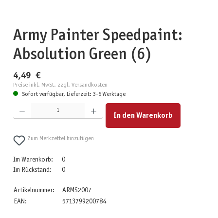
Army Painter Speedpaint:
Absolution Green (6)
4,49 €
Preise inkl. MwSt. zzgl. Versandkosten
Sofort verfügbar, Lieferzeit: 3-5 Werktage
Produkt Anzahl: Gib den gewünschten Wert ein oder benutze die Schaltflächen um die Anzahl zu erhöhen
In den Warenkorb
Zum Merkzettel hinzufügen
Im Warenkorb:
0
Im Rückstand:
0
Artikelnummer:
ARMS2007
EAN:
5713799200784