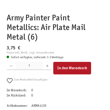
Army Painter Paint
Metallics: Air Plate Mail
Metal (6)
3,75 €
Preise inkl. MwSt. zzgl. Versandkosten
Sofort verfügbar, Lieferzeit: 3-5 Werktage
Produkt Anzahl: Gib den gewünschten Wert ein oder benutze die Schaltflächen um die Anzahl zu erhöhen
In den Warenkorb
Zum Merkzettel hinzufügen
Im Warenkorb:
0
Im Rückstand:
0
Artikelnummer:
ARMA1130