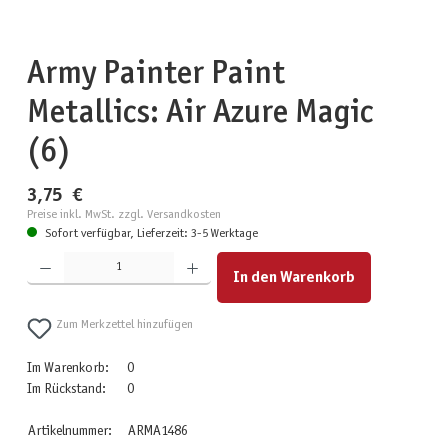
Army Painter Paint
Metallics: Air Azure Magic
(6)
3,75 €
Preise inkl. MwSt. zzgl. Versandkosten
Sofort verfügbar, Lieferzeit: 3-5 Werktage
Produkt Anzahl: Gib den gewünschten Wert ein oder benutze die Schaltflächen um die Anzahl zu erhöhen
In den Warenkorb
Zum Merkzettel hinzufügen
Im Warenkorb:
0
Im Rückstand:
0
Artikelnummer:
ARMA1486