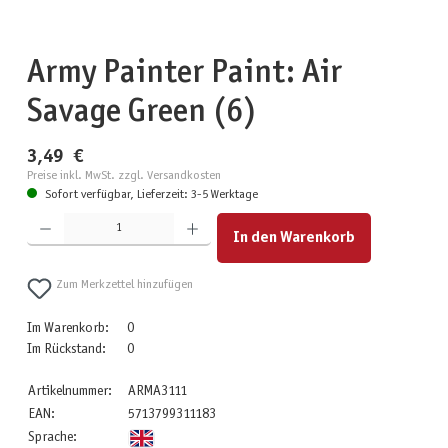
Army Painter Paint: Air
Savage Green (6)
3,49 €
Preise inkl. MwSt. zzgl. Versandkosten
Sofort verfügbar, Lieferzeit: 3-5 Werktage
Produkt Anzahl: Gib den gewünschten Wert ein oder benutze die Schaltflächen um die Anzahl zu erhöhen
In den Warenkorb
Zum Merkzettel hinzufügen
Im Warenkorb:
0
Im Rückstand:
0
Artikelnummer:
ARMA3111
EAN:
5713799311183
Sprache: