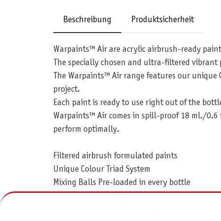
Beschreibung
Produktsicherheit
Warpaints™ Air are acrylic airbrush-ready paint
The specially chosen and ultra-filtered vibran
The Warpaints™ Air range features our unique C
project.
Each paint is ready to use right out of the bottl
Warpaints™ Air comes in spill-proof 18 ml./0.6 
perform optimally.
Filtered airbrush formulated paints
Unique Colour Triad System
Mixing Balls Pre-loaded in every bottle
Perfect blends between every colour
Easy Colour Triad Guide on label