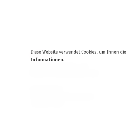
Diese Website verwendet Cookies, um Ihnen die
KONTAKT
Informationen
.
Pegasus Spiele Verlags- und
Medienvertriebsgesellschaft mbH
Am Straßbach 3
61169 Friedberg (Deutschland)
+49 6031 72170