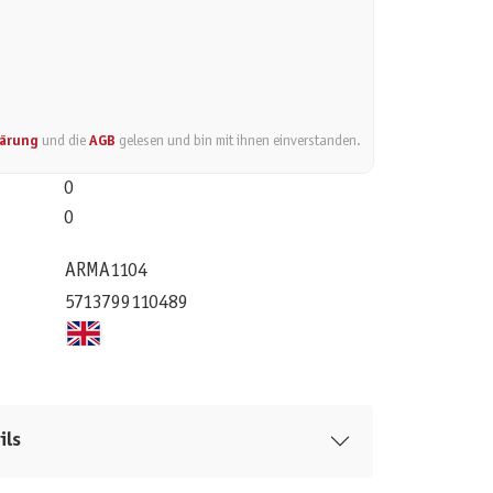
lärung
und die
AGB
gelesen und bin mit ihnen einverstanden.
0
0
ARMA1104
5713799110489
ils