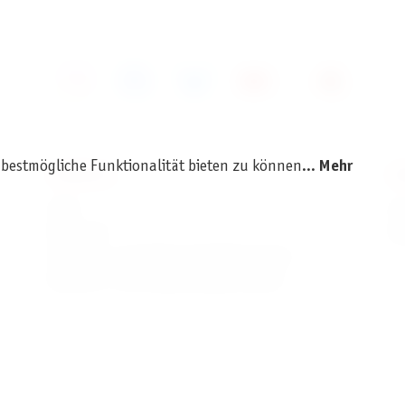
 bestmögliche Funktionalität bieten zu können...
Mehr
SERVICE
I
AGB
I
Widerruf
D
Versand- und Zahlungsbedingungen
Batterie- und Verpackungshinweise