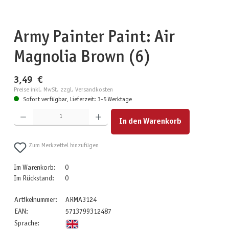
Army Painter Paint: Air
Magnolia Brown (6)
3,49 €
Preise inkl. MwSt. zzgl. Versandkosten
Sofort verfügbar, Lieferzeit: 3-5 Werktage
Produkt Anzahl: Gib den gewünschten Wert ein oder benutze die Schaltflächen um die Anzahl zu erhöhen
In den Warenkorb
Zum Merkzettel hinzufügen
Im Warenkorb:
0
Im Rückstand:
0
Artikelnummer:
ARMA3124
EAN:
5713799312487
Sprache: