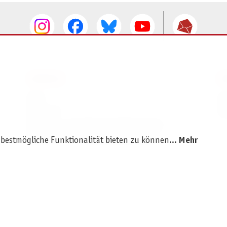
SERVICE
I
AGB
I
Widerruf
D
Versand- und Zahlungsbedingungen
Batterie- und Verpackungshinweise
 bestmögliche Funktionalität bieten zu können...
Mehr