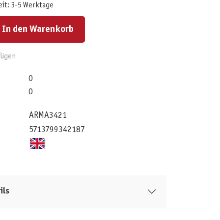
eit: 3-5 Werktage
ert ein oder benutze die Schaltflächen um die Anzahl zu erhöhen oder zu reduzieren.
In den Warenkorb
fügen
0
0
ARMA3421
5713799342187
ils