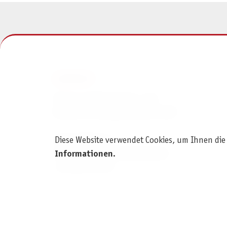
KONTAKT
Pegasus Spiele Verlags- und
Medienvertriebsgesellschaft mbH
Am Straßbach 3
Diese Website verwendet Cookies, um Ihnen die
61169 Friedberg (Deutschland)
Informationen
.
+49 6031 72170