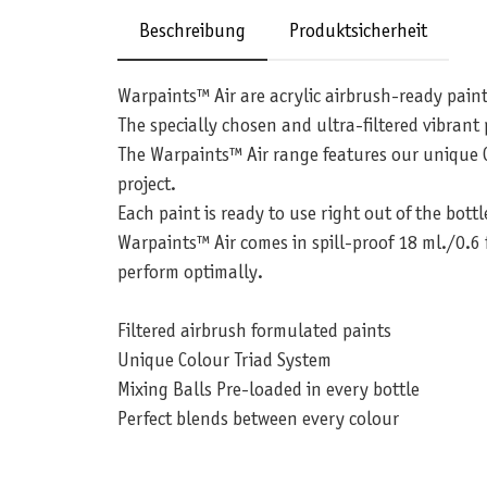
Beschreibung
Produktsicherheit
Warpaints™ Air are acrylic airbrush-ready paint
The specially chosen and ultra-filtered vibran
The Warpaints™ Air range features our unique C
project.
Each paint is ready to use right out of the bottl
Warpaints™ Air comes in spill-proof 18 ml./0.6 
perform optimally.
Filtered airbrush formulated paints
Unique Colour Triad System
Mixing Balls Pre-loaded in every bottle
Perfect blends between every colour