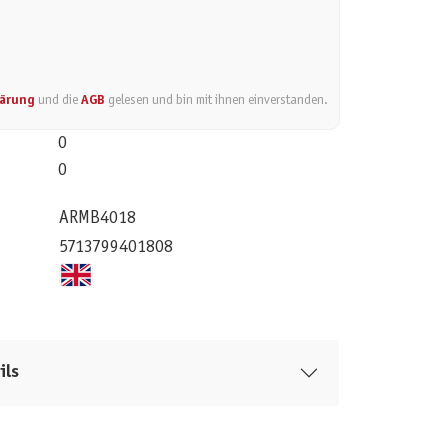
lärung
und die
AGB
gelesen und bin mit ihnen einverstanden.
0
0
ARMB4018
5713799401808
ils