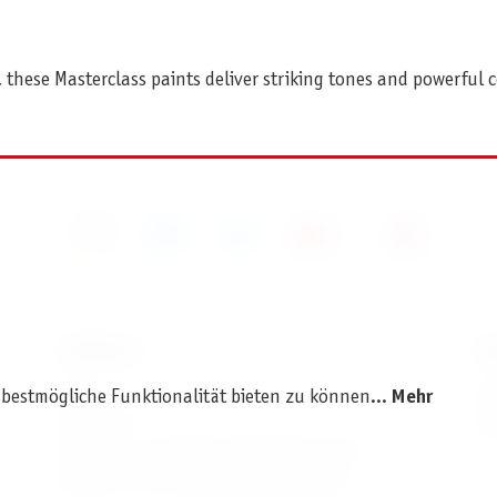
these Masterclass paints deliver striking tones and powerful c
SERVICE
I
AGB
I
 bestmögliche Funktionalität bieten zu können...
Mehr
Widerruf
D
Versand- und Zahlungsbedingungen
Batterie- und Verpackungshinweise