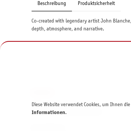
Beschreibung
Produktsicherheit
Co-created with legendary artist John Blanche, 
depth, atmosphere, and narrative.
KONTAKT
Pegasus Spiele Verlags- und
Diese Website verwendet Cookies, um Ihnen die
Medienvertriebsgesellschaft mbH
Informationen
.
Am Straßbach 3