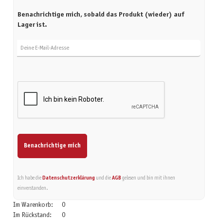
Benachrichtige mich, sobald das Produkt (wieder) auf
Lager ist.
Deine E-Mail-Adresse
Benachrichtige mich
Ich habe die
Datenschutzerklärung
und die
AGB
gelesen und bin mit ihnen
einverstanden.
Im Warenkorb:
0
Im Rückstand:
0