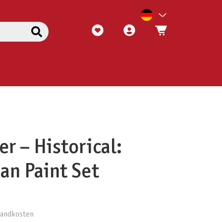
r – Historical:
n Paint Set
rsandkosten