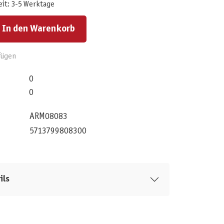
eit: 3-5 Werktage
ert ein oder benutze die Schaltflächen um die Anzahl zu erhöhen oder zu reduzieren.
In den Warenkorb
fügen
0
0
ARM08083
5713799808300
ils