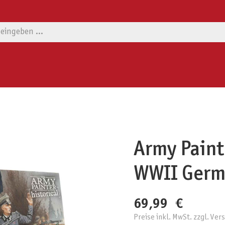
Army Painte
WWII Germa
69,99 €
Preise inkl. MwSt. zzgl. Ve