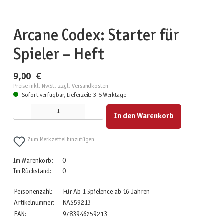
Arcane Codex: Starter für
Spieler – Heft
9,00 €
Preise inkl. MwSt. zzgl. Versandkosten
Sofort verfügbar, Lieferzeit: 3-5 Werktage
Produkt Anzahl: Gib den gewünschten Wert ein oder benutze die Schaltflächen um die Anzahl zu erhöhen
In den Warenkorb
Zum Merkzettel hinzufügen
Im Warenkorb:
0
Im Rückstand:
0
Personenzahl:
Für Ab 1 Spielende ab 16 Jahren
Artikelnummer:
NAS59213
EAN:
9783946259213