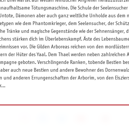
ich unerwartet auf Wellen feindlicher Angreifer herabzustürze
e unaufhaltsame Tötungsmaschine. Die Schule der Seelensucher e
Untote, Dämonen aber auch ganz weltliche Unholde aus dem nat
etypen wie dem Phantomkrieger, dem Seelensucher, der Schützin
che Tränke und magische Gegenstände wie der Sehnensänger, di
hens stärken dich im Überlebenskampf. Äste des Lebensbaumes 
heimnissen vor. Die Gilden Arboreas reichen von den mordlüst
kern der Hüter des Yaal. Dem Thael werden neben zahlreichen
ampagne geboten. Verschlingende Ranken, tobende Bestien bes
 aber auch neue Bestien und andere Bewohner des Dornenwalde
en und anderen Errungenschaften der Arborim, von den Eiszie
...