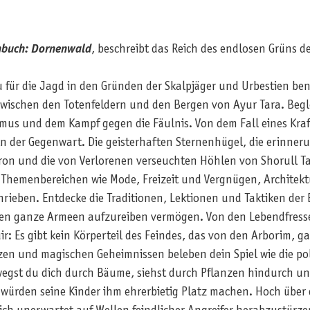
nbuch: Dornenwald
, beschreibt das Reich des endlosen Grüns d
du für die Jagd in den Gründen der Skalpjäger und Urbestien be
 zwischen den Totenfeldern und den Bergen von Ayur Tara. Beg
smus und dem Kampf gegen die Fäulnis. Von dem Fall eines Kra
n der Gegenwart. Die geisterhaften Sternenhügel, die erinner
on und die von Verlorenen verseuchten Höhlen von Shorull Tay
 Themenbereichen wie Mode, Freizeit und Vergnügen, Architektur
rieben. Entdecke die Traditionen, Lektionen und Taktiken der 
ppen ganze Armeen aufzureiben vermögen. Von den Lebendfresse
: Es gibt kein Körperteil des Feindes, das von den Arborim, ga
tzen und magischen Geheimnissen beleben dein Spiel wie die p
gst du dich durch Bäume, siehst durch Pflanzen hindurch und
würden seine Kinder ihm ehrerbietig Platz machen. Hoch über d