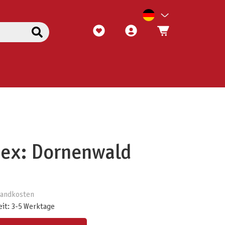
dex: Dornenwald
rsandkosten
eit: 3-5 Werktage
ert ein oder benutze die Schaltflächen um die Anzahl zu erhöhen oder zu reduzieren.