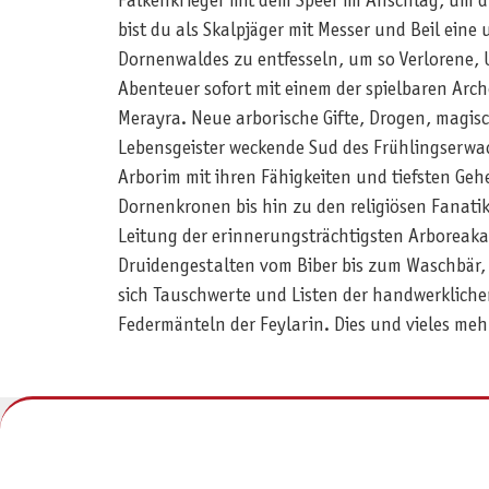
Falkenkrieger mit dem Speer im Anschlag, um d
bist du als Skalpjäger mit Messer und Beil ein
Dornenwaldes zu entfesseln, um so Verlorene, 
Abenteuer sofort mit einem der spielbaren Arch
Merayra. Neue arborische Gifte, Drogen, magis
Lebensgeister weckende Sud des Frühlingserwac
Arborim mit ihren Fähigkeiten und tiefsten Ge
Dornenkronen bis hin zu den religiösen Fanati
Leitung der erinnerungsträchtigsten Arboreak
Druidengestalten vom Biber bis zum Waschbär,
sich Tauschwerte und Listen der handwerklich
Federmänteln der Feylarin. Dies und vieles mehr