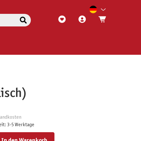
isch)
rsandkosten
eit: 3-5 Werktage
ert ein oder benutze die Schaltflächen um die Anzahl zu erhöhen oder zu reduzieren.
In den Warenkorb