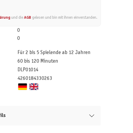
lärung
und die
AGB
gelesen und bin mit ihnen einverstanden.
0
0
Für 2 bis 5 Spielende ab 12 Jahren
60 bis 120 Minuten
DLP01014
4260184330263
ils