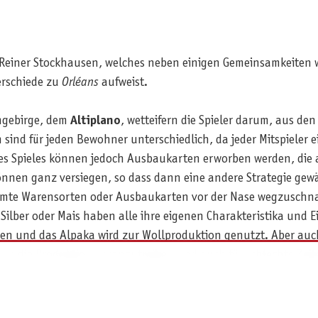
n Reiner Stockhausen, welches neben einigen Gemeinsamkeiten 
erschiede zu
Orléans
aufweist.
hgebirge, dem
Altiplano
, wetteifern die Spieler darum, aus d
 sind für jeden Bewohner unterschiedlich, da jeder Mitspieler 
e des Spieles können jedoch Ausbaukarten erworben werden, die
nen ganz versiegen, so dass dann eine andere Strategie gewä
immte Warensorten oder Ausbaukarten vor der Nase wegzuschna
Silber oder Mais haben alle ihre eigenen Charakteristika und Ei
en und das Alpaka wird zur Wollproduktion genutzt. Aber auc
um die Produktion voranzutreiben und auch für schlechte Zeit