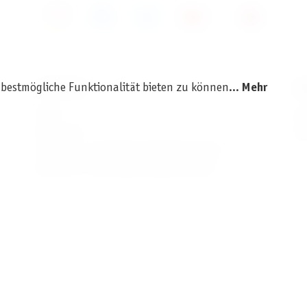
 bestmögliche Funktionalität bieten zu können...
Mehr
SERVICE
I
AGB
I
Widerruf
D
Versand- und Zahlungsbedingungen
Batterie- und Verpackungshinweise