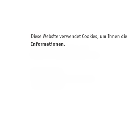
Diese Website verwendet Cookies, um Ihnen die
KONTAKT
Informationen
.
Pegasus Spiele Verlags- und
Medienvertriebsgesellschaft mbH
Am Straßbach 3
61169 Friedberg (Deutschland)
+49 6031 72170