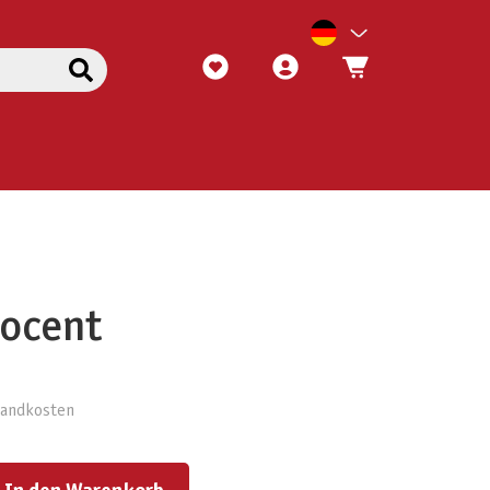
nocent
rsandkosten
ert ein oder benutze die Schaltflächen um die Anzahl zu erhöhen oder zu reduzieren.