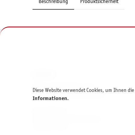
Beschreibung
Produktsicherheit
KONTAKT
Pegasus Spiele Verlags- und
Diese Website verwendet Cookies, um Ihnen die
Medienvertriebsgesellschaft mbH
Informationen
.
Am Straßbach 3
61169 Friedberg (Deutschland)
+49 6031 72170