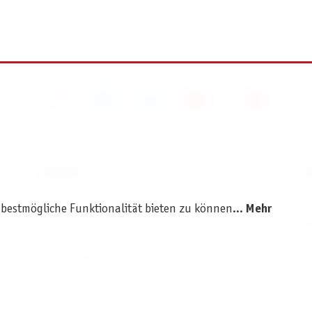
SERVICE
I
AGB
I
 bestmögliche Funktionalität bieten zu können...
Mehr
Widerruf
D
Versand- und Zahlungsbedingungen
Batterie- und Verpackungshinweise