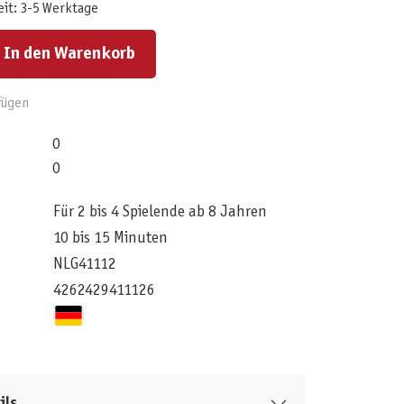
eit: 3-5 Werktage
ert ein oder benutze die Schaltflächen um die Anzahl zu erhöhen oder zu reduzieren.
In den Warenkorb
fügen
0
0
Für 2 bis 4 Spielende ab 8 Jahren
10 bis 15 Minuten
NLG41112
4262429411126
ils