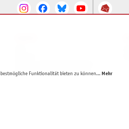
SERVICE
I
AGB
I
Widerruf
D
Versand- und Zahlungsbedingungen
Batterie- und Verpackungshinweise
 bestmögliche Funktionalität bieten zu können...
Mehr