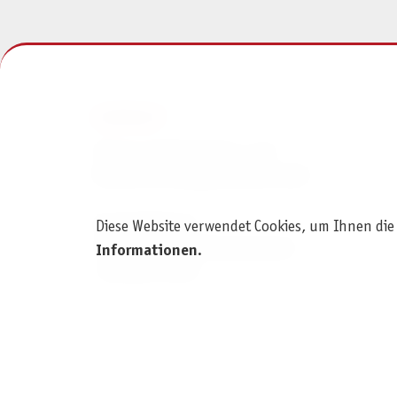
KONTAKT
Pegasus Spiele Verlags- und
Medienvertriebsgesellschaft mbH
Am Straßbach 3
Diese Website verwendet Cookies, um Ihnen die
61169 Friedberg (Deutschland)
Informationen
.
+49 6031 72170