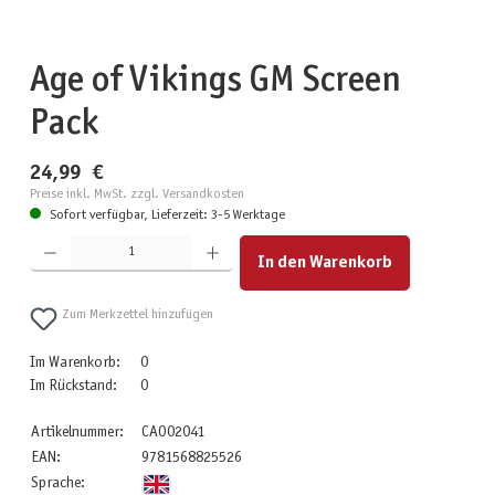
Age of Vikings GM Screen
Pack
24,99 €
Preise inkl. MwSt. zzgl. Versandkosten
Sofort verfügbar, Lieferzeit: 3-5 Werktage
Produkt Anzahl: Gib den gewünschten Wert ein oder benutze die Schaltflächen um die Anzahl zu erhöhen
In den Warenkorb
Zum Merkzettel hinzufügen
Im Warenkorb:
0
Im Rückstand:
0
Artikelnummer:
CAO02041
EAN:
9781568825526
Sprache: