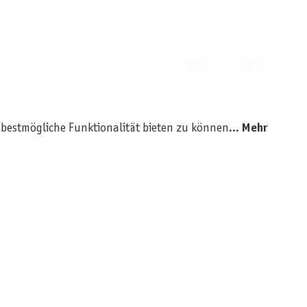
 bestmögliche Funktionalität bieten zu können...
Mehr
SERVICE
I
AGB
I
Widerruf
D
Versand- und Zahlungsbedingungen
Batterie- und Verpackungshinweise