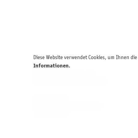
Diese Website verwendet Cookies, um Ihnen die
KONTAKT
Informationen
.
Pegasus Spiele Verlags- und
Medienvertriebsgesellschaft mbH
Am Straßbach 3
61169 Friedberg (Deutschland)
+49 6031 72170