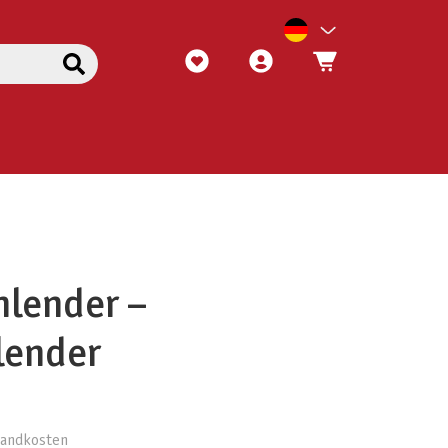
hlender –
lender
rsandkosten