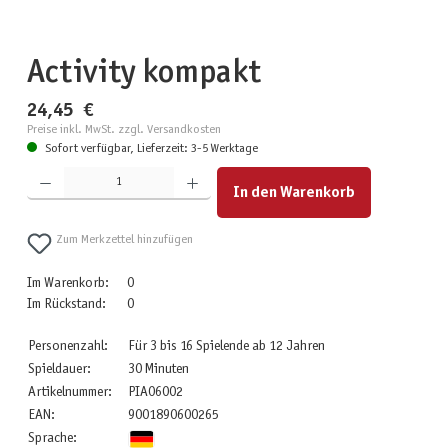
Activity kompakt
24,45 €
Preise inkl. MwSt. zzgl. Versandkosten
Sofort verfügbar, Lieferzeit: 3-5 Werktage
Produkt Anzahl: Gib den gewünschten Wert ein oder benutze die Schaltflächen um die Anzahl zu erhöhen
In den Warenkorb
Zum Merkzettel hinzufügen
Im Warenkorb:
0
Im Rückstand:
0
Personenzahl:
Für 3 bis 16 Spielende ab 12 Jahren
Spieldauer:
30 Minuten
Artikelnummer:
PIA06002
EAN:
9001890600265
Sprache: